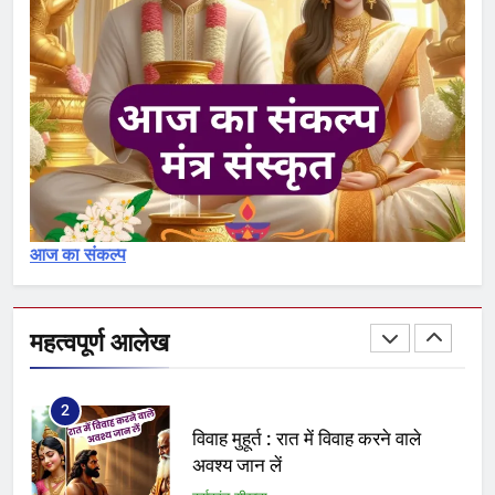
आचमन – achaman 1, 2, 3
कर्मकांड सीखना
30
शुद्धिकरण : पवित्रीकरण मंत्र और विधि
का विश्लेषण – Pavitrikaran – 1
कर्मकांड सीखना
आज का संकल्प
1
क्या आप योग्य ब्राह्मण हैं अथवा नामधारक
या अयोग्य
महत्वपूर्ण आलेख
कर्मकांड सीखना
2
विवाह मुहूर्त : रात में विवाह करने वाले
अवश्य जान लें