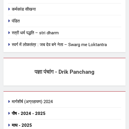
कर्मकांड सीखना
कर्मकांड सीखना
पंडित
30
स्त्री धर्म पद्धति – stri dharm
शुद्धिकरण : पवित्रीकरण मंत्र और विधि
का विश्लेषण – Pavitrikaran – 1
स्वर्ग में लोकतंत्र : जब देव बने नेता – Swarg me Loktantra
कर्मकांड सीखना
1
पज्ञा पंचांग - Drik Panchang
क्या आप योग्य ब्राह्मण हैं अथवा नामधारक
या अयोग्य
कर्मकांड सीखना
मार्गशीर्ष (अग्रहायण) 2024
2
विवाह मुहूर्त : रात में विवाह करने वाले
पौष - 2024 - 2025
अवश्य जान लें
कर्मकांड सीखना
माघ - 2025