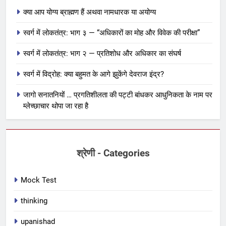
क्या आप योग्य ब्राह्मण हैं अथवा नामधारक या अयोग्य
स्वर्ग में लोकतंत्र: भाग ३ — “अधिकारों का मोह और विवेक की परीक्षा”
स्वर्ग में लोकतंत्र: भाग २ — प्रतिशोध और अधिकार का संघर्ष
27
स्वर्ग में विद्रोह: क्या बहुमत के आगे झुकेंगे देवराज इंद्र?
शुद्धि विधान : दाह, मार्जन, प्रक्षालन,
जागो सनातनियों … प्रगतिशीलता की पट्टी बांधकर आधुनिकता के नाम पर
प्रोक्षण …. Shuddhi Vidhan
म्लेच्छाचार थोपा जा रहा है
कर्मकांड सीखना
28
श्रेणी - Categories
शुद्धिकरण : प्रोक्षण, अभ्युक्षण और वोक्षण
तीनों प्रकार को समझें – 3 Sikta
karana
कर्मकांड सीखना
Mock Test
thinking
29
upanishad
आचमन – achaman 1, 2, 3