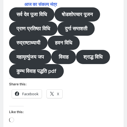
आज का संकल्प मंत्र
सर्व देव पूजा विधि
षोडशोपचार पूजन
प्राण प्रतिष्ठा विधि
दुर्गा सप्तशती
रुद्राष्टाध्यायी
हवन विधि
महामृत्युंजय जप
विवाह
श्राद्ध विधि
कुम्भ विवाह पद्धति pdf
Share this:
Facebook
X
Like this:
Loading…