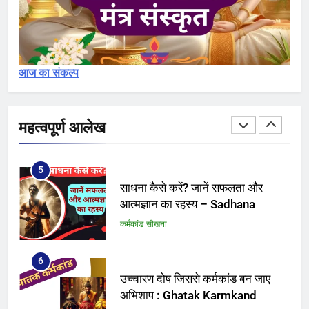
ब्राह्मणत्व नाशक : प्रतिग्रह, भोजन और
अविवेकपूर्ण विवाह के दुष्परिणाम –
Brahmanatva
कर्मकांड सीखना
आज का संकल्प
4
गुरु दीक्षा का महत्व – Diksha
महत्वपूर्ण आलेख
कर्मकांड सीखना
5
साधना कैसे करें? जानें सफलता और
आत्मज्ञान का रहस्य – Sadhana
कर्मकांड सीखना
6
उच्चारण दोष जिससे कर्मकांड बन जाए
अभिशाप : Ghatak Karmkand