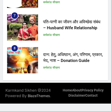
कर्मकांड सीखना
7
पति-पत्नी का जीवन और अविच्छेद्य संबंध
– Husband Wife Relationship
कर्मकांड सीखना
8
दान: हेतु, अधिष्ठान, अंग, परिणाम, प्रकार,
भेद, नाश – Donation Guide
कर्मकांड सीखना
9
हरि के भरोसे हांको गाड़ी – hari ke
Karmkand Sikhen @2024
Home
About
Privacy Policy
bharose hanko gadi
Powered By
.
Disclaimer
Contact
BlazeThemes
कर्मकांड सीखना