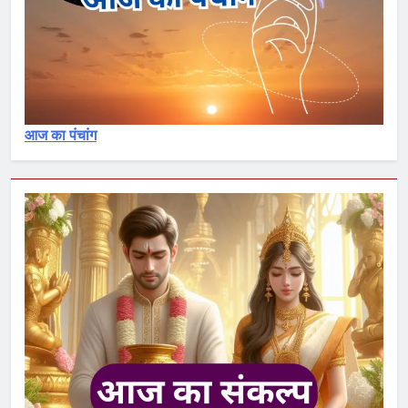
30
शुद्धिकरण : पवित्रीकरण मंत्र और विधि
का विश्लेषण – Pavitrikaran – 1
कर्मकांड सीखना
आज का पंचांग
1
क्या आप योग्य ब्राह्मण हैं अथवा नामधारक
या अयोग्य
कर्मकांड सीखना
2
विवाह मुहूर्त : रात में विवाह करने वाले
अवश्य जान लें
कर्मकांड सीखना
3