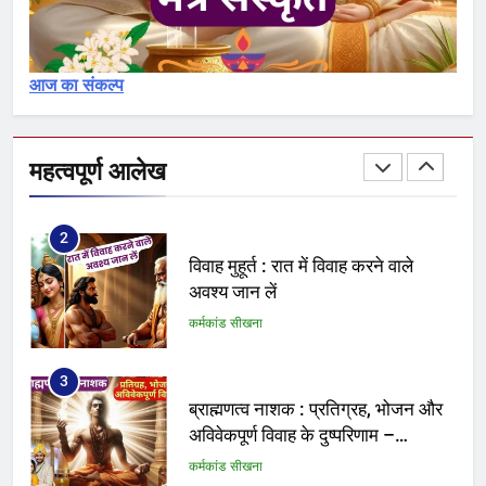
का विश्लेषण – Pavitrikaran – 1
कर्मकांड सीखना
आज का संकल्प
1
क्या आप योग्य ब्राह्मण हैं अथवा नामधारक
या अयोग्य
महत्वपूर्ण आलेख
कर्मकांड सीखना
2
विवाह मुहूर्त : रात में विवाह करने वाले
अवश्य जान लें
कर्मकांड सीखना
3
ब्राह्मणत्व नाशक : प्रतिग्रह, भोजन और
अविवेकपूर्ण विवाह के दुष्परिणाम –
Brahmanatva
कर्मकांड सीखना