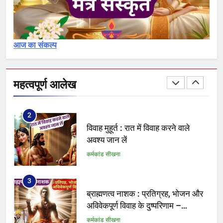
का विश्लेषण – Pavitrikaran – 1
कर्मकांड सीखना
आज का संकल्प
1
क्या आप योग्य ब्राह्मण हैं अथवा नामधारक
या अयोग्य
महत्वपूर्ण आलेख
कर्मकांड सीखना
2
विवाह मुहूर्त : रात में विवाह करने वाले
अवश्य जान लें
कर्मकांड सीखना
3
ब्राह्मणत्व नाशक : प्रतिग्रह, भोजन और
अविवेकपूर्ण विवाह के दुष्परिणाम –
Brahmanatva
कर्मकांड सीखना