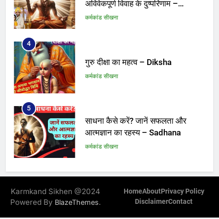
अविवेकपूर्ण विवाह के दुष्परिणाम –
Brahmanatva
कर्मकांड सीखना
4
गुरु दीक्षा का महत्व – Diksha
कर्मकांड सीखना
5
साधना कैसे करें? जानें सफलता और
आत्मज्ञान का रहस्य – Sadhana
कर्मकांड सीखना
6
उच्चारण दोष जिससे कर्मकांड बन जाए
Karmkand Sikhen @2024
Home
About
Privacy Policy
अभिशाप : Ghatak Karmkand
Powered By
.
Disclaimer
Contact
BlazeThemes
कर्मकांड सीखना